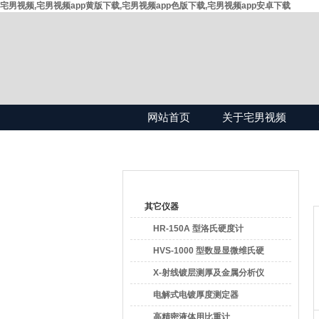
宅男视频,宅男视频app黄版下载,宅男视频app色版下载,宅男视频app安卓下载
网站首页
关于宅男视频
产品目录
其它仪器
HR-150A 型洛氏硬度计
HVS-1000 型数显显微维氏硬
度计
X-射线镀层测厚及金属分析仪
电解式电镀厚度测定器
高精密液体用比重计