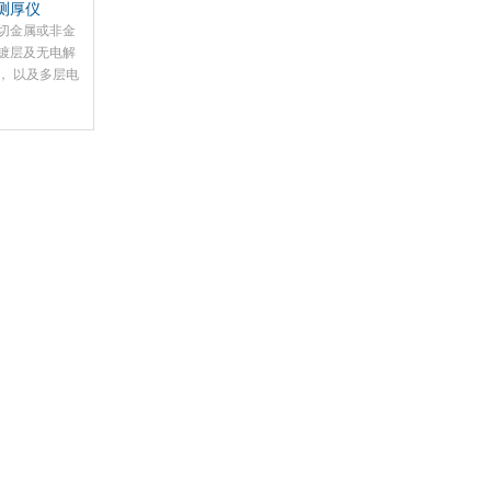
测厚仪
：一切金属或非金
镀层及无电解
， 以及多层电
测试(包括合