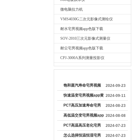
微电脑拉力机
VMS4030G二次元影像式测绘仪
耐水宅男视频app色版下载
SOV-2010三次元影像式测量仪
耐尘宅男视频app色版下载
CPJ-3000A系列测量投影仪
较早文章
饱和蒸汽寿命宅男视频
2024-09-23
app色版下载的操作方法
快速温变宅男视频app黄
2024-09-11
和维护保养步骤
版下载保养
PCT高压加速寿命宅男
2024-08-23
视频app黄版下载可用于
高低温交变宅男视频app
2024-08-08
评估汽车用电子设备在
黄版下载的维护方法
PCT高温高压老化宅男
2024-07-23
特殊条件下的性能
视频app黄版下载确保试
怎么选择恒温恒湿宅男
2024-07-23