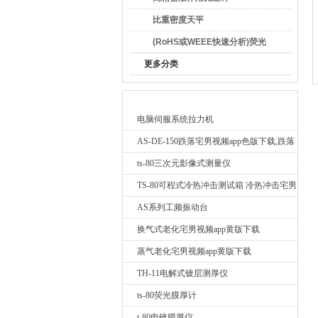
比重密度天平
(RoHS或WEEE快速分析)荧光
广东宅男视频检测仪器有
X线光谱仪-EDX3000B
更多分类
最新产品
电脑伺服系统拉力机
AS-DE-150跌落宅男视频app色版下载,跌落
测试我要询价
ts-80三次元影像式测量仪
TS-80可程式冷热冲击测试箱 冷热冲击宅男
视频app色版下载
AS系列工频振动台
换气式老化宅男视频app黄版下载
蒸气老化宅男视频app黄版下载
TH-11电解式镀层测厚仪
ts-80荧光膜厚计
t-80电镀膜厚仪